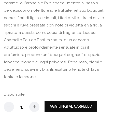
caramello, l’arancia e l’albicocca… mentre al naso si
percepiscono note floreali e fruttate nel suo bouquet,
come i fiori di tiglio essiccati, i fiori di vite, i tralci di vite
secchi e l’uva pressata con note di violetta e vaniglia.
Ispirato a questa cornucopia di fragranze, Liqueur
Charnelle Eau de Parfum 100 ml è un accordo
voluttuoso e profondamente sensuale in cui il
profumiere propone un “bouquet cognac” di spezie,
tabacco biondo e legni polverosi. Pepe rosa, elemi e
pepe nero, soavi e vibranti, esaltano le note di fava
tonka e lampone…
Disponibile
AGGIUNGI AL CARRELLO