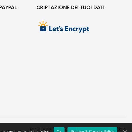
PAYPAL
CRIPTAZIONE DEI TUOI DATI
MC Srl P.IVA 02008870665 Web Desing By
X Studio
sumiamo che tu ne sia felice.
Ok
Privacy & Cookie Policy