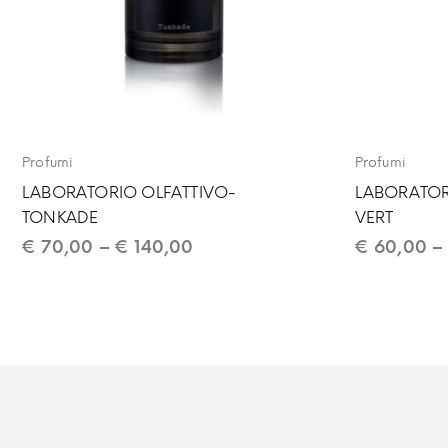
Profumi
Profumi
LABORATORIO OLFATTIVO-
LABORATOR
TONKADE
VERT
€
70,00
–
€
140,00
€
60,00