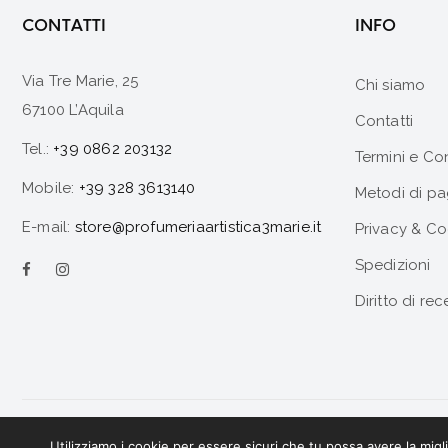
CONTATTI
INFO
Via Tre Marie, 25
Chi siamo
67100 L’Aquila
Contatti
Tel.:
+39 0862 203132
Termini e Co
Mobile:
+39 328 3613140
Metodi di p
E-mail:
store@profumeriaartistica3marie.it
Privacy & Co
Spedizioni
Diritto di rec
Utilizziamo i cookie per essere sicuri che tu possa avere la migl