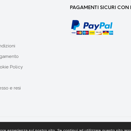
PAGAMENTI SICURI CON 
ndizioni
agamento
okie Policy
esso e resi
iore esperienza sul nostro sito. Se continui ad utilizzare questo sito as