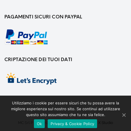
PAGAMENTI SICURI CON PAYPAL
CRIPTAZIONE DEI TUOI DATI
Utilizziamo i cookie per essere sicuri che tu possa avere la
migliore esperienza sul nostro sito. Se continui ad utilizzare
questo sito assumiamo che tu ne sia felice.
MC Srl P.IVA 02008870665 Web Desing By
X Studio
Ok
Privacy & Cookie Policy