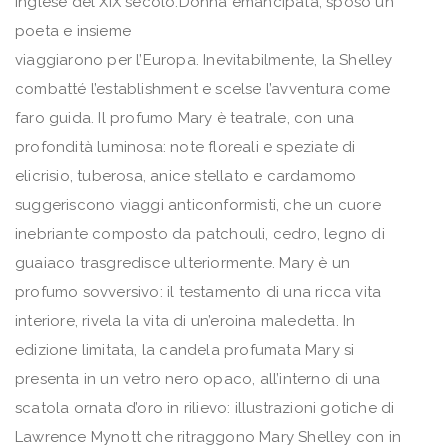
inglese del XIX secolo.Donna emancipata, sposò un
poeta e insieme
viaggiarono per l’Europa. Inevitabilmente, la Shelley
combatté l’establishment e scelse l’avventura come
faro guida. Il profumo Mary è teatrale, con una
profondità luminosa: note floreali e speziate di
elicrisio, tuberosa, anice stellato e cardamomo
suggeriscono viaggi anticonformisti, che un cuore
inebriante composto da patchouli, cedro, legno di
guaiaco trasgredisce ulteriormente. Mary è un
profumo sovversivo: il testamento di una ricca vita
interiore, rivela la vita di un’eroina maledetta. In
edizione limitata, la candela profumata Mary si
presenta in un vetro nero opaco, all’interno di una
scatola ornata d’oro in rilievo: illustrazioni gotiche di
Lawrence Mynott che ritraggono Mary Shelley con in