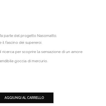
 fa parte del progetto Nasomatto.
il fascino dei supereroi.
 di ricerca per scoprire la sensazione di un amore
endibile goccia di mercurio.
AGGIUNGI AL CARRELLO