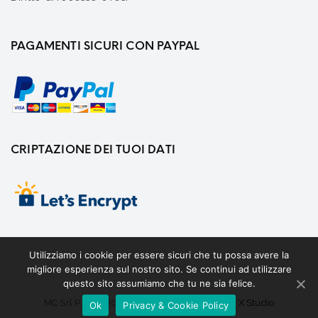
PAGAMENTI SICURI CON PAYPAL
CRIPTAZIONE DEI TUOI DATI
Utilizziamo i cookie per essere sicuri che tu possa avere la
migliore esperienza sul nostro sito. Se continui ad utilizzare
questo sito assumiamo che tu ne sia felice.
MC Srl P.IVA 02008870665 Web Desing By
X Studio
Ok
Privacy & Cookie Policy