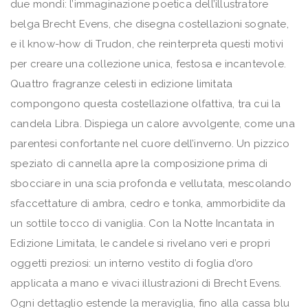
due mondi: l’immaginazione poetica dell’illustratore
belga Brecht Evens, che disegna costellazioni sognate,
e il know-how di Trudon, che reinterpreta questi motivi
per creare una collezione unica, festosa e incantevole.
Quattro fragranze celesti in edizione limitata
compongono questa costellazione olfattiva, tra cui la
candela Libra. Dispiega un calore avvolgente, come una
parentesi confortante nel cuore dell’inverno. Un pizzico
speziato di cannella apre la composizione prima di
sbocciare in una scia profonda e vellutata, mescolando
sfaccettature di ambra, cedro e tonka, ammorbidite da
un sottile tocco di vaniglia. Con la Notte Incantata in
Edizione Limitata, le candele si rivelano veri e propri
oggetti preziosi: un interno vestito di foglia d’oro
applicata a mano e vivaci illustrazioni di Brecht Evens.
Ogni dettaglio estende la meraviglia, fino alla cassa blu